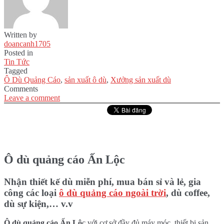
Written by
doancanh1705
Posted in
Tin Tức
Tagged
Ô Dù Quảng Cáo
,
sản xuất ô dù
,
Xưởng sản xuất dù
Comments
Leave a comment
Ô dù quảng cáo Ấn Lộc
Nhận thiết kế dù miễn phí, mua bán sỉ và lẻ, gia
công các loại
ô dù quảng cáo ngoài trời
, dù coffee,
dù sự kiện,… v.v
Ô dù quảng cáo Ấn Lộ
c với cơ sở đầy đủ máy móc, thiết bị sản