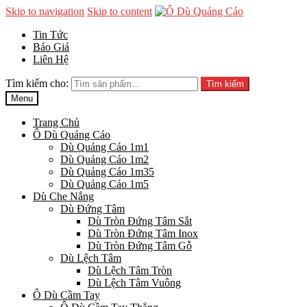
Skip to navigation
Skip to content
Tin Tức
Báo Giá
Liên Hệ
Tìm kiếm cho:
Tìm kiếm
Menu
Trang Chủ
Ô Dù Quảng Cáo
Dù Quảng Cáo 1m1
Dù Quảng Cáo 1m2
Dù Quảng Cáo 1m35
Dù Quảng Cáo 1m5
Dù Che Nắng
Dù Đứng Tâm
Dù Tròn Đứng Tâm Sắt
Dù Tròn Đứng Tâm Inox
Dù Tròn Đứng Tâm Gỗ
Dù Lệch Tâm
Dù Lệch Tâm Tròn
Dù Lệch Tâm Vuông
Ô Dù Cầm Tay