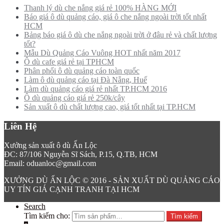
Thanh lý dù che nắng giá rẻ 100% HÀNG MỚI
Báo giá ô dù quảng cáo, giá ô che nắng ngoài trời tốt nhất
HCM
Bảng báo giá ô dù che nắng ngoài trời ở đâu rẻ và chất lượng
tốt?
Mẫu Dù Quảng Cáo Vuông HOT nhất năm 2017
Ô dù cafe giá rẻ tại TPHCM
Phân phối ô dù quảng cáo toàn quốc
Làm ô dù quảng cáo tại Đà Nẵng, Huế
Làm dù quảng cáo giá rẻ nhất TP.HCM 2016
Ô dù quảng cáo giá rẻ 250k/cây
Sản xuất ô dù chất lượng cao, giá tốt nhất tại TP.HCM
Liên Hệ
Xưởng sản xuất ô dù Ấn Lộc
ĐC: 87/106 Nguyễn Sĩ Sách, P.15, Q.TB, HCM
Email: oduanloc@gmail.com
XƯỞNG DÙ ẤN LỘC © 2016 - SẢN XUẤT DÙ QUẢNG CÁO
UY TÍN GIÁ CẠNH TRANH TẠI HCM
Search
Tìm kiếm cho:
Tìm kiếm