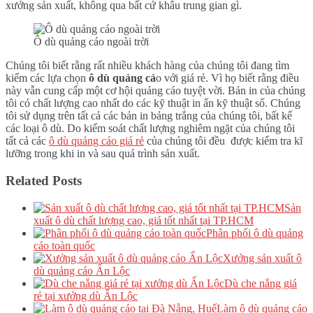
xưởng sản xuất, không qua bất cứ khâu trung gian gì.
Ô dù quảng cáo ngoài trời
Chúng tôi biết rằng rất nhiều khách hàng của chúng tôi đang tìm
kiếm các lựa chọn
ô dù quảng cá
o với giá rẻ. Vì họ biết rằng điều
này vẫn cung cấp một cơ hội quảng cáo tuyệt vời. Bản in của chúng
tôi có chất lượng cao nhất do các kỹ thuật in ấn kỹ thuật số. Chúng
tôi sử dụng trên tất cả các bản in bảng trắng của chúng tôi, bất kể
các loại ô dù. Do kiểm soát chất lượng nghiêm ngặt của chúng tôi
tất cả các
ô dù quảng cáo giá rẻ
của chúng tôi đều được kiểm tra kĩ
lưỡng trong khi in và sau quá trình sản xuất.
Related Posts
Sản
xuất ô dù chất lượng cao, giá tốt nhất tại TP.HCM
Phân phối ô dù quảng
cáo toàn quốc
Xưởng sản xuất ô
dù quảng cáo Ấn Lộc
Dù che nắng giá
rẻ tại xưởng dù Ấn Lộc
Làm ô dù quảng cáo