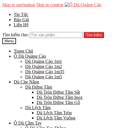
Skip to navigation
Skip to content
Tin Tức
Báo Giá
Liên Hệ
Tìm kiếm cho:
Tìm kiếm
Menu
Trang Chủ
Ô Dù Quảng Cáo
Dù Quảng Cáo 1m1
Dù Quảng Cáo 1m2
Dù Quảng Cáo 1m35
Dù Quảng Cáo 1m5
Dù Che Nắng
Dù Đứng Tâm
Dù Tròn Đứng Tâm Sắt
Dù Tròn Đứng Tâm Inox
Dù Tròn Đứng Tâm Gỗ
Dù Lệch Tâm
Dù Lệch Tâm Tròn
Dù Lệch Tâm Vuông
Ô Dù Cầm Tay