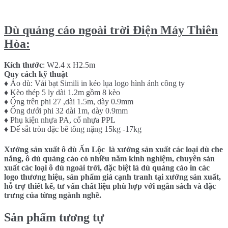
Dù quảng cáo ngoài trời Điện Máy Thiên
Hòa:
Kích thước
: W2.4 x H2.5m
Quy cách kỹ thuật
♦ Áo dù: Vải bạt Simili in kéo lụa logo hình ảnh công ty
♦ Kèo thép 5 ly dài 1.2m gồm 8 kèo
♦ Ống trên phi 27 ,dài 1.5m, dày 0.9mm
♦ Ống dưới phi 32 dài 1m, dày 0.9mm
♦ Phụ kiện nhựa PA, cổ nhựa PPL
♦ Đế sắt tròn đặc bê tông nặng 15kg -17kg
Xưởng sản xuất ô dù Ấn Lộc là xưởng sản xuất các loại dù che
nắng, ô dù quảng cáo có nhiều năm kinh nghiệm, chuyên sản
xuất các loại ô dù ngoài trời, đặc biệt là dù quảng cáo in các
logo thương hiệu, sản phẩm giá cạnh tranh tại xưởng sản xuất,
hỗ trợ thiết kế, tư vấn chất liệu phù hợp với ngân sách và đặc
trưng của từng ngành nghề.
Sản phẩm tương tự