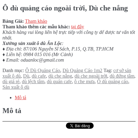
Ô dù quảng cáo ngoài trời, Dù che nắng
Bảng Giá:
Tham khảo
Tham khảo thêm các mẫu khác:
tại đây
Khách hàng vui lòng liên hệ trực tiếp với công ty để được tư vấn tốt
nhất.
Xưởng sản xuất ô dù Ấn Lộc
:
♦ Địa chỉ: 87/106 Nguyễn Sĩ Sách, P.15, Q.TB, TP.HCM
♦ Liên hệ: 0984 015 016 (Mr Cảnh)
♦ Email: oduanloc@gmail.com
Danh mục:
Ô Dù Quảng Cáo
,
Dù Quảng Cáo 1m2
Tag:
cơ sở sản
xuất ô dù
,
Dù
,
dù cafe
,
dù che nắng
,
dù che ngoài trời
,
dù đứng tâm
,
dù giá rẻ
,
dù lệch tâm
,
dù quán cafe
,
ô che mưa
,
Ô dù quảng cáo
,
Sản xuất ô dù
Mô tả
Mô tả